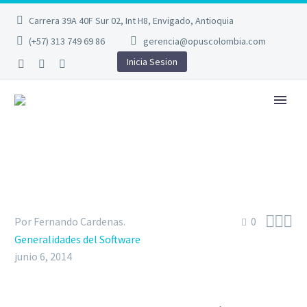
Carrera 39A 40F Sur 02, Int H8, Envigado, Antioquia
(+57) 313 749 69 86
gerencia@opuscolombia.com
Inicia Sesion



Por Fernando Cardenas.
0
Generalidades del Software
junio 6, 2014