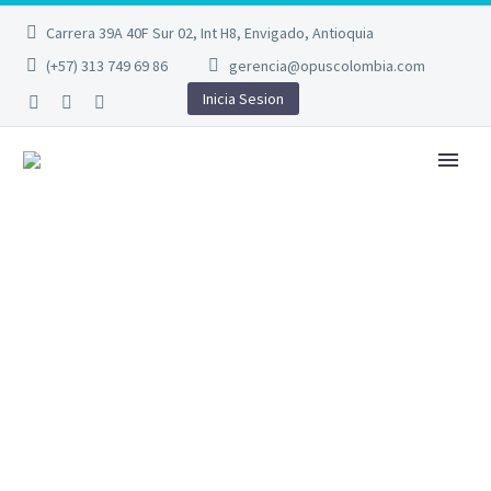
Carrera 39A 40F Sur 02, Int H8, Envigado, Antioquia
(+57) 313 749 69 86
gerencia@opuscolombia.com
Inicia Sesion